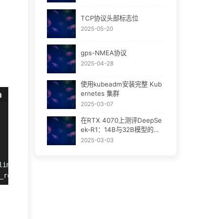
TCP协议头部标志位
2025-05-20
gps-NMEA协议
2025-04-28
使用kubeadm安装完整 Kub
ernetes 集群
2025-03-07
在RTX 4070上测评DeepSe
ek-R1：14B与32B模型的性
能对比
2025-03-03
limit = -1 [, int &$count ]] )
eplace()。 