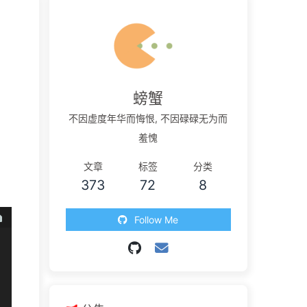
螃蟹
不因虚度年华而悔恨, 不因碌碌无为而
羞愧
文章
标签
分类
373
72
8
Follow Me