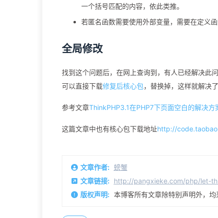
一个括号匹配的内容，依此类推。
若匿名函数需要使用外部变量，需要在定义函数
全局修改
找到这个问题后，在网上查询到，有人已经解决此问题，
可以直接下载
修复后核心包
，替换掉，这样就解决了Th
参考文章
ThinkPHP3.1在PHP7下页面空白的解决方
这篇文章中也有核心包下载地址
http://code.taoba
文章作者:
螃蟹
文章链接:
http://pangxieke.com/php/let-t
版权声明:
本博客所有文章除特别声明外，均