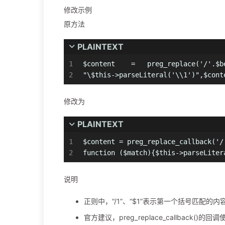
修改示例
原方法
PLAINTEXT
1
$content    =   preg_replace('/'.$b
2
"\$this->parseLiteral('\\1')",$cont
修改为
PLAINTEXT
1
$content = preg_replace_callback('/
2
function ($match){$this->parseLiter
说明
正则中，“/1”、“$1”表示第一个括号匹配的内
官方建议，preg_replace_callback(