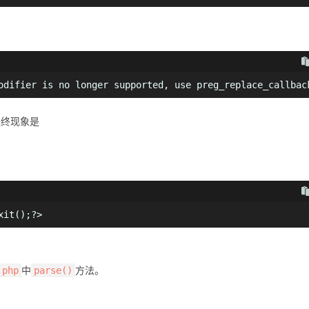
odifier is no longer supported, use preg_replace_callbac
最终现象是
xit();?>
中
方法。
.php
parse()