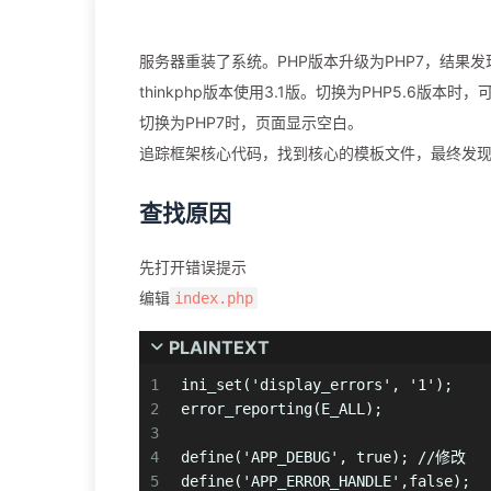
服务器重装了系统。PHP版本升级为PHP7，结果发现
thinkphp版本使用3.1版。切换为PHP5.6版本时
切换为PHP7时，页面显示空白。
追踪框架核心代码，找到核心的模板文件，最终发现是pr
查找原因
先打开错误提示
编辑
index.php
PLAINTEXT
1
ini_set('display_errors', '1');
2
error_reporting(E_ALL);
3
4
define('APP_DEBUG', true); //修改
5
define('APP_ERROR_HANDLE',false);