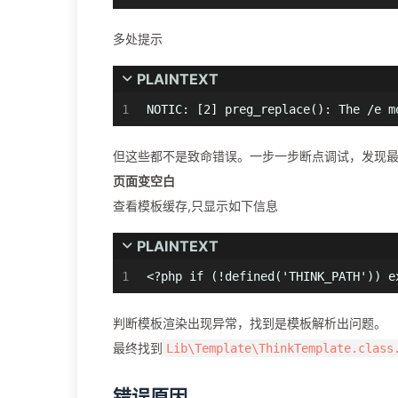
多处提示
PLAINTEXT
1
NOTIC: [2] preg_replace(): The /e m
但这些都不是致命错误。一步一步断点调试，发现
页面变空白
查看模板缓存,只显示如下信息
PLAINTEXT
1
<?php if (!defined('THINK_PATH')) e
判断模板渲染出现异常，找到是模板解析出问题。
最终找到
Lib\Template\ThinkTemplate.class
错误原因