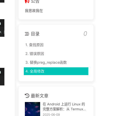
公告
我思故我在
0
k instead 
目录
1.
查找原因
2.
错误原因
3.
替换preg_replace函数
4.
全局修改
最新文章
在 Android 上运行 Linux 的
完整方案解析：从 Termux
到完整发行版
2025-06-09