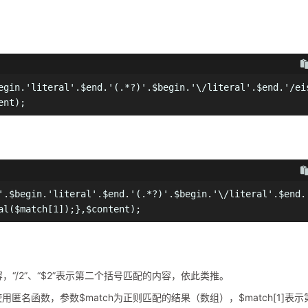
egin.'literal'.$end.'(.*?)'.$begin.'\/literal'.$end.'/ei
ent);
'.$begin.'literal'.$end.'(.*?)'.$begin.'\/literal'.$end.
al($match[1]);},$content);
容，“/2”、“$2”表示第二个括号匹配的内容，依此类推。
)的回调使用匿名函数，参数$match为正则匹配的结果（数组），$match[1]表示