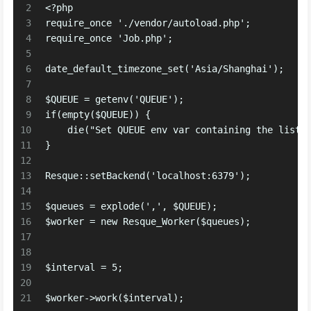
2
<?php
3
require_once './vendor/autoload.php';
4
require_once 'Job.php';
5
6
date_default_timezone_set('Asia/Shanghai');
7
8
$QUEUE = getenv('QUEUE');
9
if(empty($QUEUE)) {
10
    die("Set QUEUE env var containing the list 
11
}
12
13
Resque::setBackend('localhost:6379');
14
15
$queues = explode(',', $QUEUE);
16
$worker = new Resque_Worker($queues);
17
18
19
$interval = 5;
20
21
$worker->work($interval);