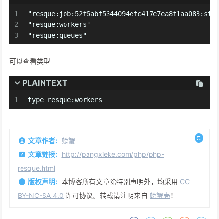
1
"resque:job:52f5abf5344094efc417e7ea8f1aa083:sta
2
"resque:workers"
3
"resque:queues"
可以查看类型
PLAINTEXT
1
type resque:workers
文章作者:
螃蟹
文章链接:
http://pangxieke.com/php/php-
resque.html
版权声明:
本博客所有文章除特别声明外，均采用
CC
BY-NC-SA 4.0
许可协议。转载请注明来自
螃蟹壳
！