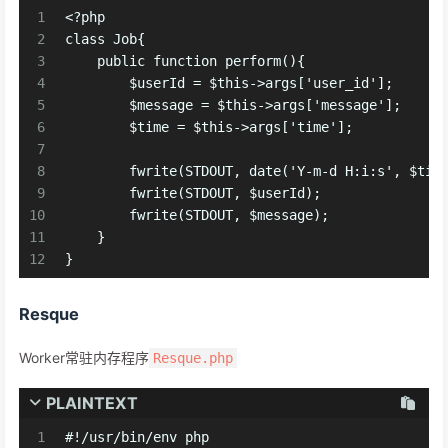
1
<?php
2
class Job{
3
    public function perform(){
4
        $userId = $this->args['user_id'];
5
        $message = $this->args['message'];
6
        $time = $this->args['time'];
7
8
        fwrite(STDOUT, date('Y-m-d H:i:s', $tim
9
        fwrite(STDOUT, $userId);
10
        fwrite(STDOUT, $message);
11
    }
12
}
Resque
Worker常驻内存程序
Resque.php
PLAINTEXT
1
#!/usr/bin/env php