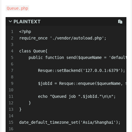
Queue.php
PLAINTEXT
1
<?php
2
require_once './vendor/autoload.php';
3
4
class Queue{
5
    public function send($queueName = 'default'
6
7
        Resque::setBackend('127.0.0.1:6379');
8
9
        $jobId = Resque::enqueue($queueName, $j
10
11
        echo "Queued job ".$jobId."\n\n";
12
    }
13
}
14
15
date_default_timezone_set('Asia/Shanghai');
16