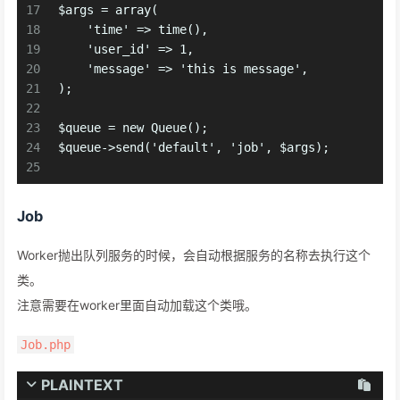
17
$args = array(
18
    'time' => time(),
19
    'user_id' => 1,
20
    'message' => 'this is message',
21
);
22
23
$queue = new Queue();
24
$queue->send('default', 'job', $args);
25
Job
Worker抛出队列服务的时候，会自动根据服务的名称去执行这个
类。
注意需要在worker里面自动加载这个类哦。
Job.php
PLAINTEXT