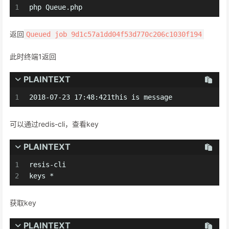
1
php Queue.php
返回
Queued job 9d1c57a1dd04f53d770c206c1030f194
此时终端1返回
PLAINTEXT
1
2018-07-23 17:48:421this is message
可以通过redis-cli，查看key
PLAINTEXT
1
resis-cli
2
keys *
获取key
PLAINTEXT