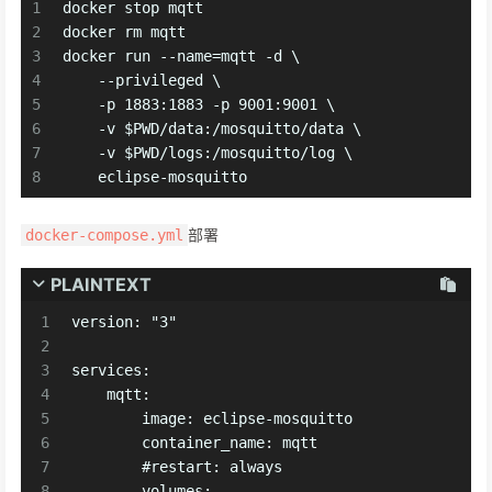
1
docker stop mqtt
2
docker rm mqtt
3
docker run --name=mqtt -d \
4
    --privileged \
5
    -p 1883:1883 -p 9001:9001 \
6
    -v $PWD/data:/mosquitto/data \
7
    -v $PWD/logs:/mosquitto/log \
8
    eclipse-mosquitto
部署
docker-compose.yml
PLAINTEXT
1
version: "3"
2
3
services:
4
    mqtt:
5
        image: eclipse-mosquitto
6
        container_name: mqtt
7
        #restart: always
8
        volumes: