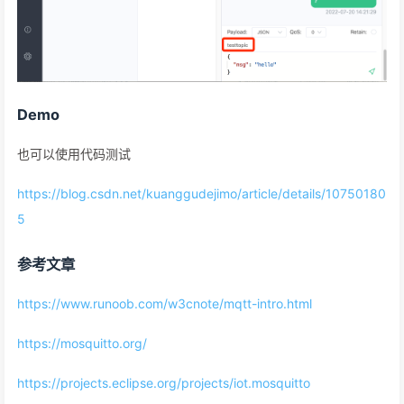
Demo
也可以使用代码测试
https://blog.csdn.net/kuanggudejimo/article/details/10750180
5
参考文章
https://www.runoob.com/w3cnote/mqtt-intro.html
https://mosquitto.org/
https://projects.eclipse.org/projects/iot.mosquitto