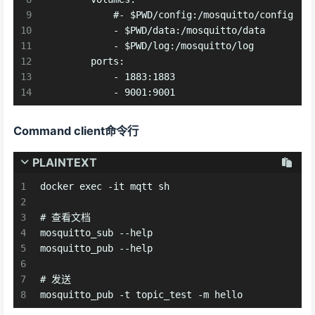
9
            #- $PWD/config:/mosquitto/config
10
            - $PWD/data:/mosquitto/data
11
            - $PWD/log:/mosquitto/log
12
        ports:
13
            - 1883:1883
14
            - 9001:9001
Command client命令行
PLAINTEXT
1
docker exec -it mqtt sh
2
3
# 查看文档
4
mosquitto_sub --help
5
mosquitto_pub --help
6
7
# 发送
8
mosquitto_pub -t topic_test -m hello