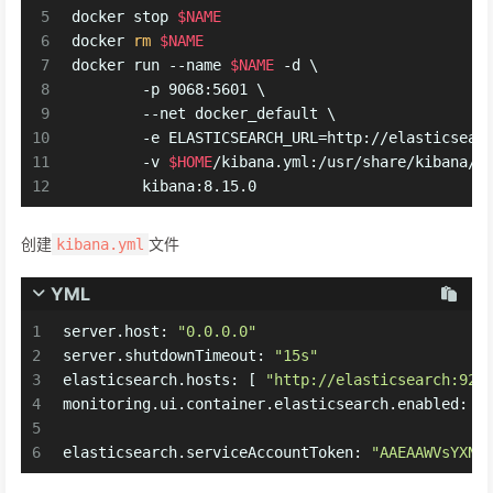
5
docker stop 
$NAME
6
docker 
rm
$NAME
7
docker run --name 
$NAME
 -d \
8
        -p 9068:5601 \
9
        --net docker_default \
10
        -e ELASTICSEARCH_URL=http://elasticsear
11
        -v 
$HOME
/kibana.yml:/usr/share/kibana/c
12
        kibana:8.15.0
创建
文件
kibana.yml
YML
1
server.host:
"0.0.0.0"
2
server.shutdownTimeout:
"15s"
3
elasticsearch.hosts:
 [ 
"http://elasticsearch:920
4
monitoring.ui.container.elasticsearch.enabled:
t
5
6
elasticsearch.serviceAccountToken:
"AAEAAWVsYXN0