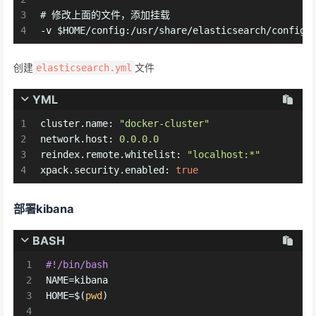
3
# 修改上面的文件，添加挂载
4
-v $HOME/config:/usr/share/elasticsearch/config
创建
文件
elasticsearch.yml
YML
1
cluster.name:
"docker-cluster"
2
network.host:
0.0
.0
.0
3
reindex.remote.whitelist:
"localhost:*"
4
xpack.security.enabled:
true
部署kibana
BASH
1
#!/bin/bash
2
NAME=kibana
3
HOME=$(
pwd
)
4