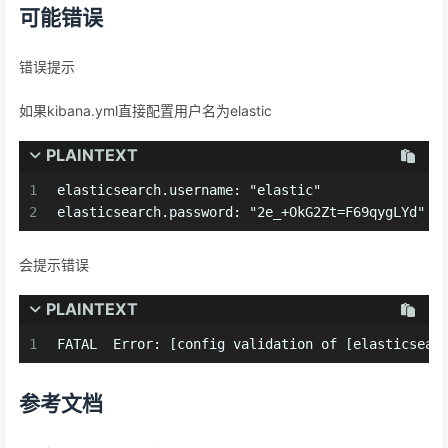
可能错误
错误提示
如果kibana.yml直接配置用户名为elastic
PLAINTEXT
1
elasticsearch.username: "elastic"
2
elasticsearch.password: "2e_+OkG2Zt=F69qygLYd"
会提示错误
PLAINTEXT
1
FATAL  Error: [config validation of [elasticsear
参考文档