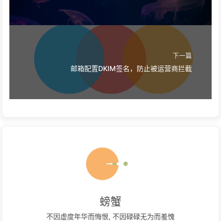
下一篇
邮箱配置DKIM签名，防止被运营商拦截
螃蟹
不因虚度年华而悔恨, 不因碌碌无为而羞愧