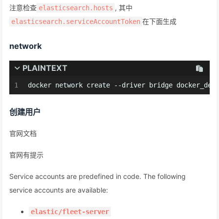
注意检查
, 其中
elasticsearch.hosts
在下面生成
elasticsearch.serviceAccountToken
network
PLAINTEXT
1
docker network create --driver bridge docker_def
创建用户
官网文档
官网有提示
Service accounts are predefined in code. The following
service accounts are available:
elastic/fleet-server