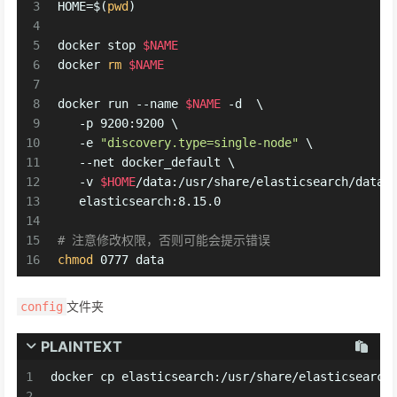
3
HOME=$(
pwd
)
4
5
docker stop 
$NAME
6
docker 
rm
$NAME
7
8
docker run --name 
$NAME
 -d  \
9
   -p 9200:9200 \
10
   -e 
"discovery.type=single-node"
 \
11
   --net docker_default \
12
   -v 
$HOME
/data:/usr/share/elasticsearch/data 
13
   elasticsearch:8.15.0
14
15
# 注意修改权限，否则可能会提示错误 
16
chmod
 0777 data   
文件夹
config
PLAINTEXT
1
docker cp elasticsearch:/usr/share/elasticsearch
2