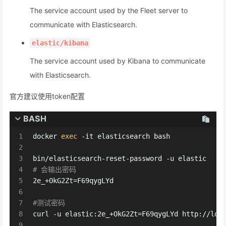
The service account used by the Fleet server to
communicate with Elasticsearch.
elastic/kibana
The service account used by Kibana to communicate
with Elasticsearch.
官方建议使用token配置
BASH
1
docker 
exec
 -it elasticsearch bash
2
3
bin/elasticsearch-reset-password -u elastic
4
# 会输出密码
5
2e_+OkG2Zt=F69qygLYd
6
7
#测试密码
8
curl -u elastic:2e_+OkG2Zt=F69qygLYd http://loc
9