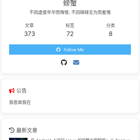
螃蟹
不因虚度年华而悔恨, 不因碌碌无为而羞愧
文章
标签
分类
373
72
8
Follow Me
公告
我思故我在
最新文章