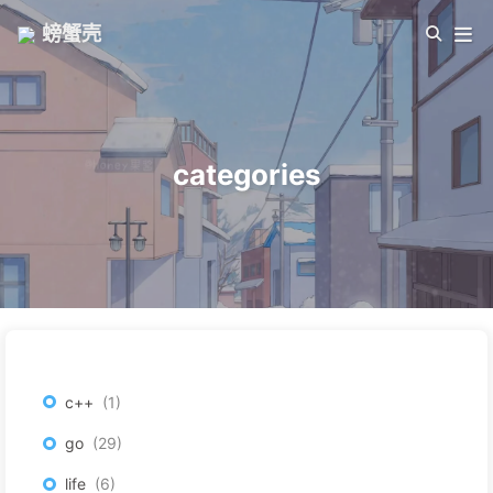
螃蟹壳
categories
c++
1
go
29
life
6